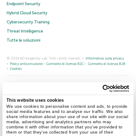
Endpoint Security
Hybrid Cloud Security
Cybersecurity Training
Threat Intelligence
Tutte le soluzioni
© 2026 AO Kaspersky Lab. Tutti i diritti riservati.
Informativa sulla privacy
Policy anticorruzione
Contratto di licenza B2C
Contratto di licenza B2B
Cookies
Contatti
Chi siamo
Partner
Blog
Centro risorse
Comunicati stampa
This website uses cookies
Securelist
Eugene Personal Blog
Encyclopedia
We use cookies to personalise content and ads, to provide
social media features and to analyse our traffic. We also
share information about your use of our site with our social
media, advertising and analytics partners who may
combine it with other information that you’ve provided to
Italia & Svizzera
them or that they’ve collected from your use of their