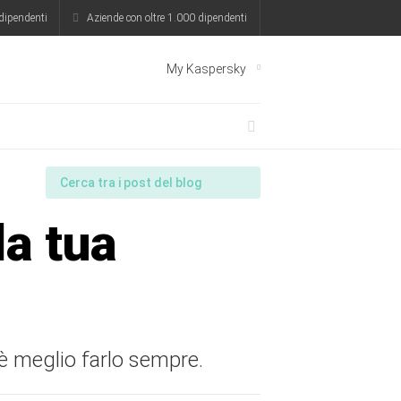
dipendenti
Aziende con oltre 1.000 dipendenti
My Kaspersky
a tua
è meglio farlo sempre.