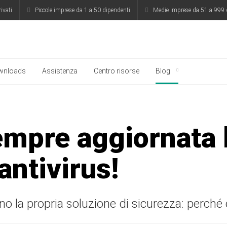
rivati
Piccole imprese da 1 a 50 dipendenti
Medie imprese da 51 a 999 
ersky
wnloads
Assistenza
Centro risorse
Blog
mpre aggiornata l
antivirus!
 la propria soluzione di sicurezza: perché 