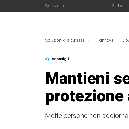
Utenti p
Soluzioni per:
Blog ufficiale di Kasp
Soluzioni di sicurezza
Rinnova
Do
#consigli
Mantieni se
protezione 
Molte persone non aggiornano