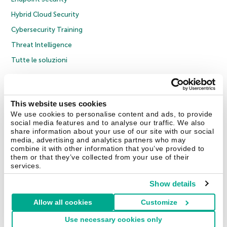
Hybrid Cloud Security
Cybersecurity Training
Threat Intelligence
Tutte le soluzioni
© 2026 AO Kaspersky Lab. Tutti i diritti riservati.
Informativa sulla privacy
Policy anticorruzione
Contratto di licenza B2C
Contratto di licenza B2B
This website uses cookies
Cookies
We use cookies to personalise content and ads, to provide
social media features and to analyse our traffic. We also
share information about your use of our site with our social
Contatti
Chi siamo
Partner
Blog
Centro risorse
Comunicati stampa
media, advertising and analytics partners who may
combine it with other information that you’ve provided to
them or that they’ve collected from your use of their
Securelist
Eugene Personal Blog
Encyclopedia
services.
Show details
Allow all cookies
Customize
Italia & Svizzera
Use necessary cookies only