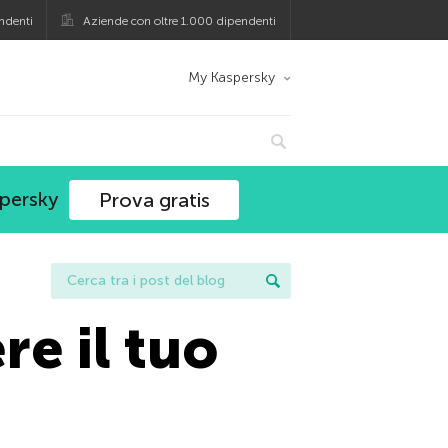
ndenti
Aziende con oltre 1.000 dipendenti
My Kaspersky
spersky
Prova gratis
e il tuo