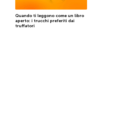
Quando ti leggono come un libro
aperto: i trucchi preferiti dai
truffatori