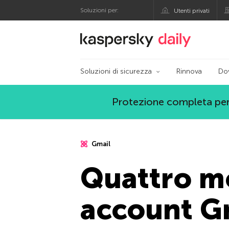
Soluzioni per:
Utenti privati
Blog ufficiale di Kas
Soluzioni di sicurezza
Rinnova
Do
Protezione completa per
Gmail
Quattro mo
account G