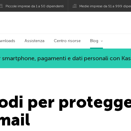
Piccole imprese da 1 a 50 dipendenti
Medie imprese da 51 a 999 dipe
persky
wnloads
Assistenza
Centro risorse
Blog
 smartphone, pagamenti e dati personali con Ka
di per protegger
mail