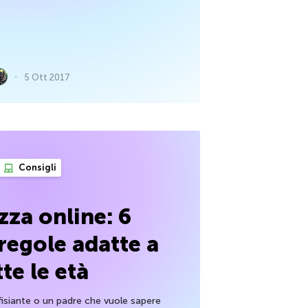
5 Ott 2017
Consigli
zza online: 6
regole adatte a
tte le età
siante o un padre che vuole sapere