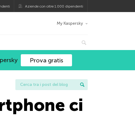
ndenti
Aziende con oltre 1.000 dipendenti
My Kaspersky
spersky
Prova gratis
rtphone ci