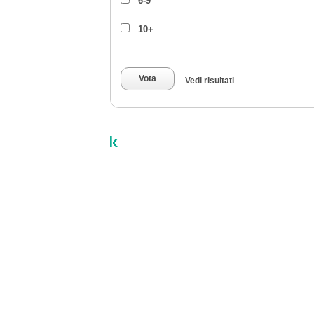
6-9
10+
Vota
Vedi risultati