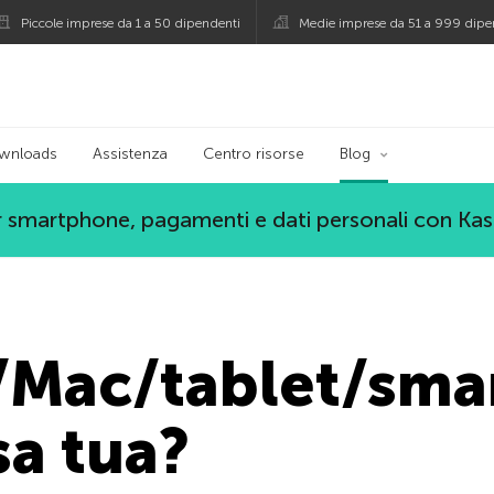
Piccole imprese da 1 a 50 dipendenti
Medie imprese da 51 a 999 dipe
persky
wnloads
Assistenza
Centro risorse
Blog
 smartphone, pagamenti e dati personali con Ka
/Mac/tablet/sma
sa tua?