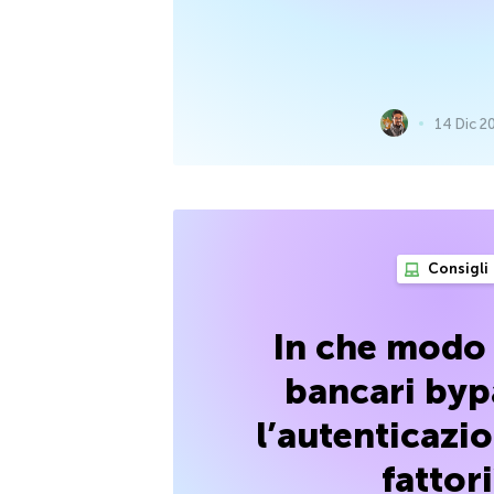
14 Dic 2
Consigli
In che modo 
bancari byp
l’autenticazi
fattor