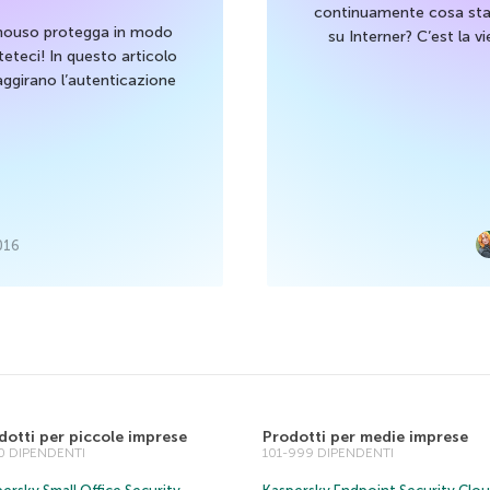
continuamente cosa stat
onouso protegga in modo
su Interner? C’est la v
tteteci! In questo articolo
aggirano l’autenticazione
016
dotti per piccole imprese
Prodotti per medie imprese
00 DIPENDENTI
101-999 DIPENDENTI