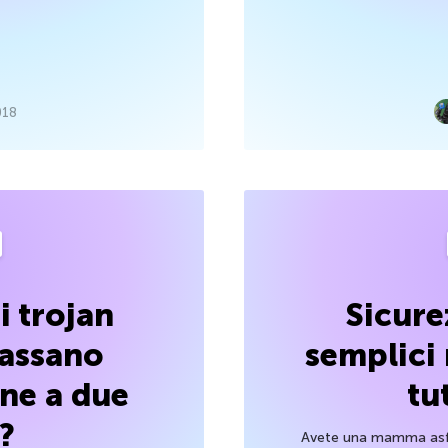
018
i trojan
Sicure
assano
semplici 
one a due
tu
i?
Avete una mamma asfi