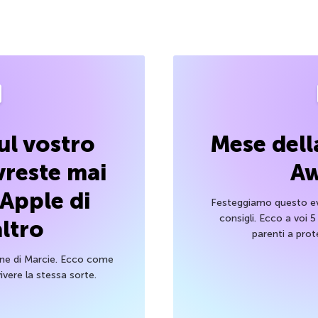
ul vostro
Mese dell
reste mai
Aw
 Apple di
Festeggiamo questo ev
consigli. Ecco a voi 5
ltro
parenti a prote
one di Marcie. Ecco come
ivere la stessa sorte.