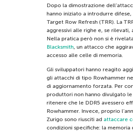
Dopo la dimostrazione dell’attac
hanno iniziato a introdurre difese
Target Row Refresh (TRR). La TRR 
aggressivi alle righe e, se rilevat
Nella pratica però non si è rivela
Blacksmith
, un attacco che aggirav
accesso alle celle di memoria.
Gli sviluppatori hanno reagito ag
gli attacchi di tipo Rowhammer n
di aggiornamento forzata. Per cont
produttori non hanno divulgato le
ritenere che le DDR5 avessero eff
Rowhammer. Invece, proprio l’anno
Zurigo sono riusciti ad
attaccare 
condizioni specifiche: la memor