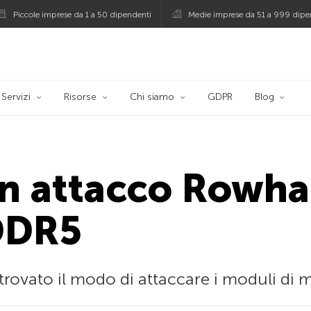
Piccole imprese da 1 a 50 dipendenti
Medie imprese da 51 a 999 dipe
persky
Servizi
Risorse
Chi siamo
GDPR
Blog
un attacco Rowh
DDR5
 trovato il modo di attaccare i moduli di