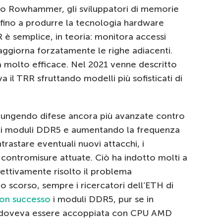
co Rowhammer, gli sviluppatori di memorie
, fino a produrre la tecnologia hardware
è semplice, in teoria: monitora accessi
i, aggiorna forzatamente le righe adiacenti.
ta molto efficace. Nel 2021 venne descritto
a il TRR sfruttando modelli più sofisticati di
giungendo difese ancora più avanzate contro
ei moduli DDR5 e aumentando la frequenza
rastare eventuali nuovi attacchi, i
 contromisure attuate. Ciò ha indotto molti a
ettivamente risolto il problema
 scorso, sempre i ricercatori dell’ETH di
con successo
i moduli DDR5, pur se in
ia doveva essere accoppiata con CPU AMD