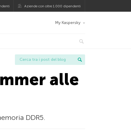
ndenti
Aziende con oltre 1.000 dipendenti
My Kaspersky
ammer alle
 memoria DDR5.