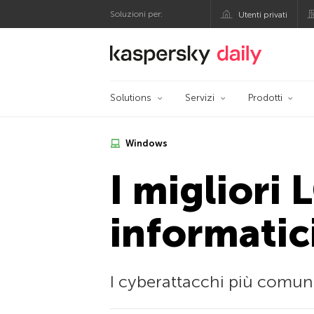
Soluzioni per:
Utenti privati
Blog ufficiale di Kas
Solutions
Servizi
Prodotti
Windows
I migliori 
informatic
I cyberattacchi più comun