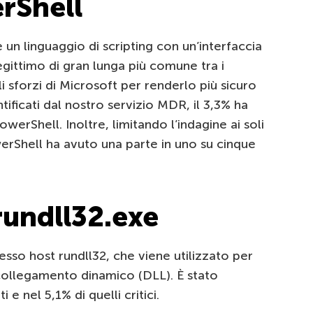
erShell
n linguaggio di scripting con un’interfaccia
legittimo di gran lunga più comune tra i
li sforzi di Microsoft per renderlo più sicuro
ntificati dal nostro servizio MDR, il 3,3% ha
werShell. Inoltre, limitando l’indagine ai soli
werShell ha avuto una parte in uno su cinque
rundll32.exe
sso host rundll32, che viene utilizzato per
a collegamento dinamico (DLL). È stato
i e nel 5,1% di quelli critici.