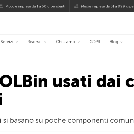
Piccole imprese da 1 a 50 dipendenti
Medie imprese da 51 a 999 dipe
persky
Servizi
Risorse
Chi siamo
GDPR
Blog
LOLBin usati dai 
i
i si basano su poche componenti comuni 