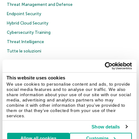
Threat Management and Defense
Endpoint Security
Hybrid Cloud Security
Cybersecurity Training
Threat Intelligence
Tutte le soluzioni
© 2026 AO Kaspersky Lab. Tutti i diritti riservati.
Informativa sulla privacy
Policy anticorruzione
Contratto di licenza B2C
Contratto di licenza B2B
This website uses cookies
Cookies
We use cookies to personalise content and ads, to provide
social media features and to analyse our traffic. We also
share information about your use of our site with our social
Contatti
Chi siamo
Partner
Blog
Centro risorse
Comunicati stampa
media, advertising and analytics partners who may
combine it with other information that you’ve provided to
them or that they’ve collected from your use of their
Securelist
Eugene Personal Blog
Encyclopedia
services.
Show details
Allow all cookies
Customize