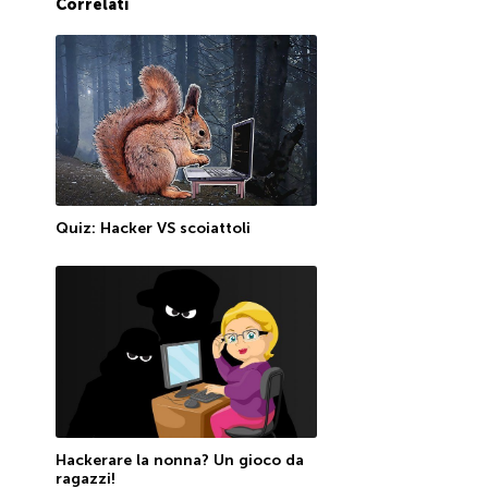
Correlati
Quiz: Hacker VS scoiattoli
Hackerare la nonna? Un gioco da
ragazzi!