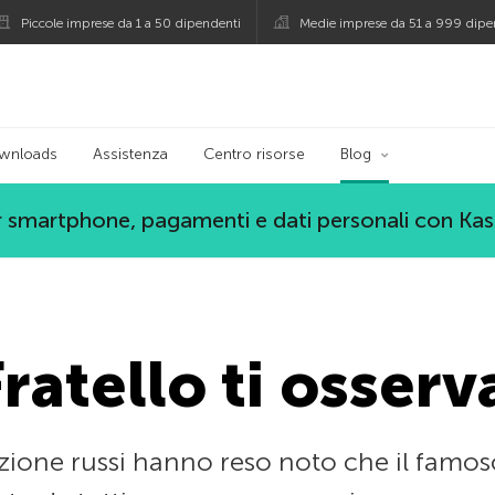
Piccole imprese da 1 a 50 dipendenti
Medie imprese da 51 a 999 dipe
persky
wnloads
Assistenza
Centro risorse
Blog
 smartphone, pagamenti e dati personali con Ka
ratello ti osserv
ione russi hanno reso noto che il famoso 