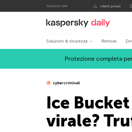
Soluzioni per:
Utenti privati
Blog ufficiale di Kas
Soluzioni di sicurezza
Rinnova
Do
Protezione completa per
cybercriminali
Ice Bucket
virale? Tru