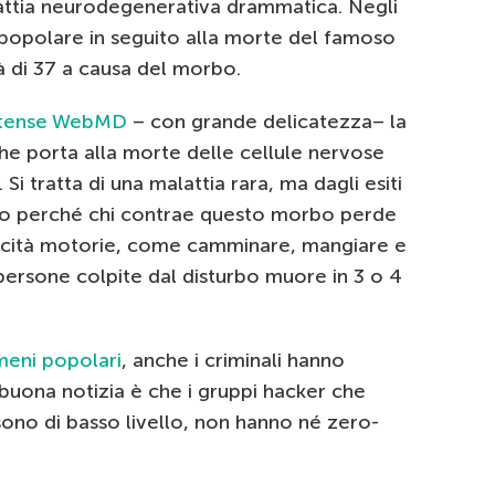
attia neurodegenerativa drammatica. Negli
 popolare in seguito alla morte del famoso
à di 37 a causa del morbo.
nitense WebMD
– con grande delicatezza– la
he porta alla morte delle cellule nervose
 Si tratta di una malattia rara, ma dagli esiti
ito perché chi contrae questo morbo perde
pacità motorie, come camminare, mangiare e
persone colpite dal disturbo muore in 3 o 4
meni popolari
, anche i criminali hanno
buona notizia è che i gruppi hacker che
no di basso livello, non hanno né zero-