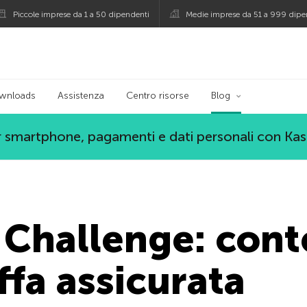
Piccole imprese da 1 a 50 dipendenti
Medie imprese da 51 a 999 dipe
persky
wnloads
Assistenza
Centro risorse
Blog
 smartphone, pagamenti e dati personali con Ka
 Challenge: con
ffa assicurata