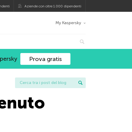
ndenti
Aziende con oltre 1.000 dipendenti
My Kaspersky
spersky
Prova gratis
tenuto