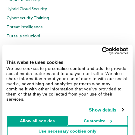
Hybrid Cloud Security
Cybersecurity Training
Threat Intelligence
Tutte le soluzioni
© 2026 AO Kaspersky Lab. Tutti i diritti riservati.
Informativa sulla privacy
Policy anticorruzione
Contratto di licenza B2C
Contratto di licenza B2B
This website uses cookies
Cookies
We use cookies to personalise content and ads, to provide
social media features and to analyse our traffic. We also
share information about your use of our site with our social
Contatti
Chi siamo
Partner
Blog
Centro risorse
Comunicati stampa
media, advertising and analytics partners who may
combine it with other information that you’ve provided to
them or that they’ve collected from your use of their
Securelist
Eugene Personal Blog
Encyclopedia
services.
Show details
Allow all cookies
Customize
Italia & Svizzera
Use necessary cookies only