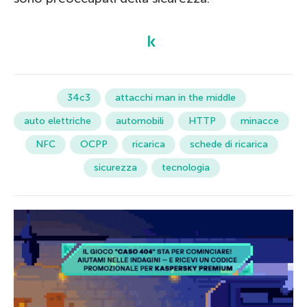
34c3
attacchi man in the middle
auto elettriche
automobili
HTTP
minacce
NFC
OCPP
ricarica
schede di ricarica
sicurezza
tecnologia