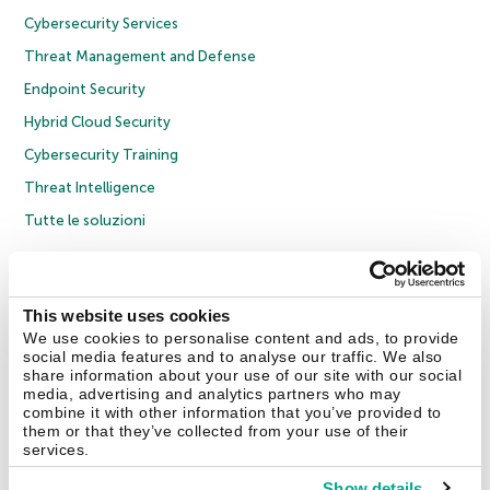
Cybersecurity Services
Threat Management and Defense
Endpoint Security
Hybrid Cloud Security
Cybersecurity Training
Threat Intelligence
Tutte le soluzioni
© 2026 AO Kaspersky Lab. Tutti i diritti riservati.
Informativa sulla privacy
Policy anticorruzione
Contratto di licenza B2C
Contratto di licenza B2B
This website uses cookies
Cookies
We use cookies to personalise content and ads, to provide
social media features and to analyse our traffic. We also
share information about your use of our site with our social
Contatti
Chi siamo
Partner
Blog
Centro risorse
Comunicati stampa
media, advertising and analytics partners who may
combine it with other information that you’ve provided to
them or that they’ve collected from your use of their
Securelist
Eugene Personal Blog
Encyclopedia
services.
Show details