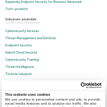
Kaspersky Endpoint Security for Business Advanced
Tutti i prodotti
Soluzioni aziendali
OLTRE 1.000 DIPENDENTI
Cybersecurity Services
Threat Management and Defense
Endpoint Security
Hybrid Cloud Security
Cybersecurity Training
Threat Intelligence
Tutte le soluzioni
© 2026 AO Kaspersky Lab. Tutti i diritti riservati.
Informativa sulla privacy
Policy anticorruzione
Contratto di licenza B2C
Contratto di licenza B2B
This website uses cookies
Cookies
We use cookies to personalise content and ads, to provide
social media features and to analyse our traffic. We also