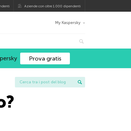
ndenti
Aziende con oltre 1.000 dipendenti
My Kaspersky
spersky
Prova gratis
o?