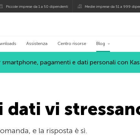
Piccole imprese da 1 a 50 dipendenti
Medie imprese da 51 a 999 dipe
persky
wnloads
Assistenza
Centro risorse
Blog
 smartphone, pagamenti e dati personali con Ka
 dati vi stressan
manda, e la risposta è sì.