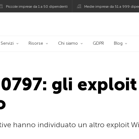
Piccole imprese da 1 a 50 dipendenti
Medie imprese da 51 a 999 dipe
persky
Servizi
Risorse
Chi siamo
GDPR
Blog
797: gli exploit
o
tive hanno individuato un altro exploit W