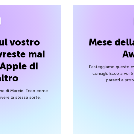
ul vostro
Mese dell
reste mai
Aw
 Apple di
Festeggiamo questo ev
consigli. Ecco a voi 5
ltro
parenti a prote
one di Marcie. Ecco come
ivere la stessa sorte.