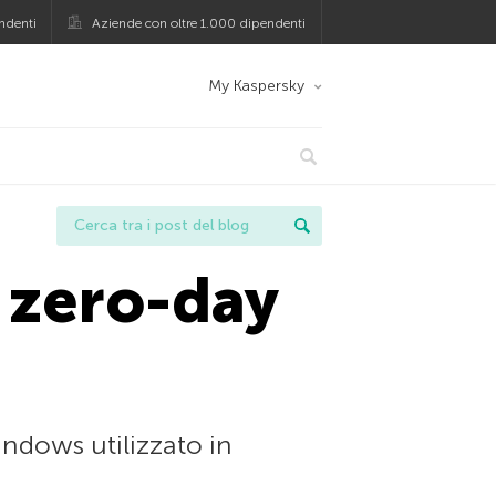
ndenti
Aziende con oltre 1.000 dipendenti
My Kaspersky
 zero-day
indows utilizzato in