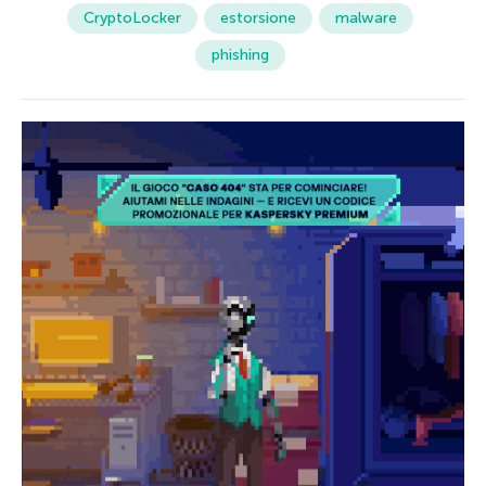
CryptoLocker
estorsione
malware
phishing