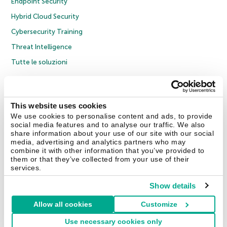
Endpoint Security
Hybrid Cloud Security
Cybersecurity Training
Threat Intelligence
Tutte le soluzioni
© 2026 AO Kaspersky Lab. Tutti i diritti riservati.
Informativa sulla privacy
Policy anticorruzione
Contratto di licenza B2C
Contratto di licenza B2B
This website uses cookies
Cookies
We use cookies to personalise content and ads, to provide
social media features and to analyse our traffic. We also
share information about your use of our site with our social
Contatti
Chi siamo
Partner
Blog
Centro risorse
Comunicati stampa
media, advertising and analytics partners who may
combine it with other information that you’ve provided to
them or that they’ve collected from your use of their
Securelist
Eugene Personal Blog
Encyclopedia
services.
Show details
Allow all cookies
Customize
Italia & Svizzera
Use necessary cookies only