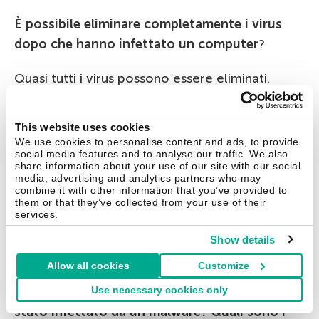
È possibile eliminare completamente i virus
dopo che hanno infettato un computer
?
Quasi tutti i virus possono essere eliminati.
Tuttavia qualche volta è difficile riparare i danni.
Per esempio se un file è stato infettato da un
This website uses cookies
virus, nella maggior parte dei casi può essere
We use cookies to personalise content and ads, to provide
social media features and to analyse our traffic. We also
recuperato, ma non sempre ritorna al suo stato
share information about your use of our site with our social
originale. Qualche programma
media, advertising and analytics partners who may
combine it with other information that you’ve provided to
trojan/ransomware cripta i file degli utenti con
them or that they’ve collected from your use of their
services.
un algoritmo molto forte. In questo modo non
è possibile decriptare i file senza le chiavi
Show details
originali.
Allow all cookies
Customize
Como posso accorgermi se il mio computer è
Use necessary cookies only
stato infettato da un malware? Quali sono i