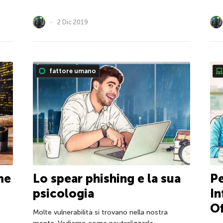
2 Dic 2019
fattore umano
Lo spear phishing e la sua
Pe
me
psicologia
In
Of
Molte vulnerabilità si trovano nella nostra