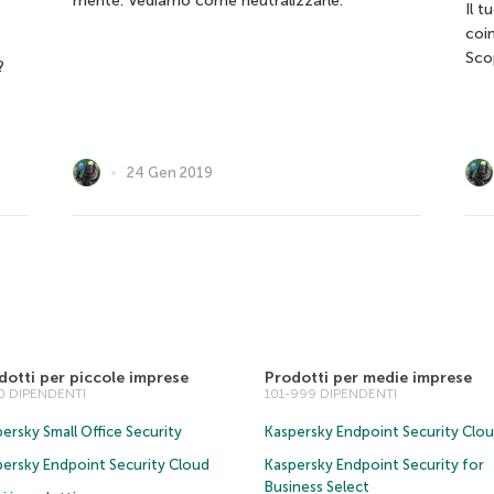
mente. Vediamo come neutralizzarle.
Il t
coi
Scop
?
24 Gen 2019
dotti per piccole imprese
Prodotti per medie imprese
00 DIPENDENTI
101-999 DIPENDENTI
ersky Small Office Security
Kaspersky Endpoint Security Clo
persky Endpoint Security Cloud
Kaspersky Endpoint Security for
Business Select