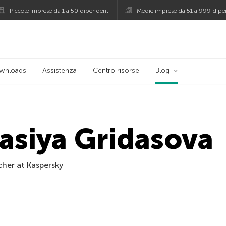
Piccole imprese da 1 a 50 dipendenti
Medie imprese da 51 a 999 dipe
persky
wnloads
Assistenza
Centro risorse
Blog
asiya Gridasova
cher at Kaspersky