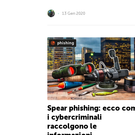
13 Gen 2020
phishing
Spear phishing: ecco co
i cybercriminali
raccolgono le