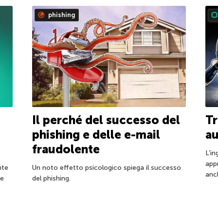
phishing
Il perché del successo del
Tr
phishing e delle e-mail
a
fraudolente
L’in
app
Un noto effetto psicologico spiega il successo
nte
anch
del phishing.
he