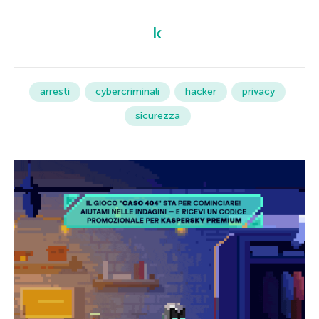
arresti
cybercriminali
hacker
privacy
sicurezza