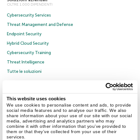
OLTRE 1.000 DIPENDENTI
Cybersecurity Services
Threat Management and Defense
Endpoint Security
Hybrid Cloud Security
Cybersecurity Training
Threat Intelligence
Tutte le soluzioni
© 2026 AO Kaspersky Lab. Tutti i diritti riservati.
Informativa sulla privacy
Policy anticorruzione
Contratto di licenza B2C
Contratto di licenza B2B
This website uses cookies
Cookies
We use cookies to personalise content and ads, to provide
social media features and to analyse our traffic. We also
share information about your use of our site with our social
Contatti
Chi siamo
Partner
Blog
Centro risorse
Comunicati stampa
media, advertising and analytics partners who may
combine it with other information that you’ve provided to
them or that they’ve collected from your use of their
Securelist
Eugene Personal Blog
Encyclopedia
services.