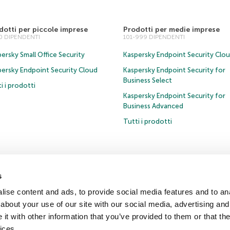
dotti per piccole imprese
Prodotti per medie imprese
00 DIPENDENTI
101-999 DIPENDENTI
ersky Small Office Security
Kaspersky Endpoint Security Clo
persky Endpoint Security Cloud
Kaspersky Endpoint Security for
Business Select
i i prodotti
Kaspersky Endpoint Security for
Business Advanced
Tutti i prodotti
s
ativa sulla privacy
Policy anticorruzione
Contratto di licenza B2C
ise content and ads, to provide social media features and to anal
about your use of our site with our social media, advertising and
t with other information that you’ve provided to them or that the
Comunicati stampa
ices.