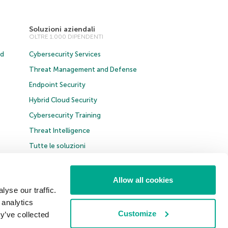
Soluzioni aziendali
OLTRE 1.000 DIPENDENTI
ud
Cybersecurity Services
Threat Management and Defense
Endpoint Security
Hybrid Cloud Security
Cybersecurity Training
Threat Intelligence
Tutte le soluzioni
Allow all cookies
yse our traffic.
 analytics
Italia & Svizzera
Customize
y’ve collected