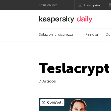
Soluzioni per:
Utenti privati
Blog ufficiale di Kas
Soluzioni di sicurezza
Rinnova
Do
Teslacrypt
7 Articoli
CoinVault