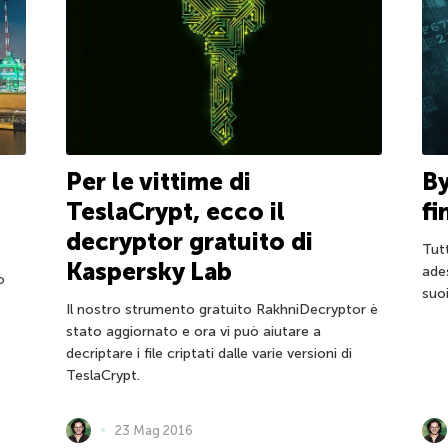
Per le vittime di
By
TeslaCrypt, ecco il
fi
decryptor gratuito di
Tutt
Kaspersky Lab
ade
o
suoi
Il nostro strumento gratuito RakhniDecryptor è
stato aggiornato e ora vi può aiutare a
decriptare i file criptati dalle varie versioni di
TeslaCrypt.
23 Mag 2016