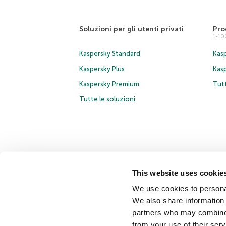
Soluzioni per gli utenti privati
Pro
1-1
Kaspersky Standard
Kasp
Kaspersky Plus
Kas
Kaspersky Premium
Tutt
Tutte le soluzioni
This website uses cookie
© 2026 AO Kaspersky Lab. Tutti i diritti riservati.
Inform
We use cookies to personal
Contratto di licenza B2B
Cookies
We also share information 
partners who may combine i
Contatti
Chi siamo
Partner
Blog
Centro risorse
from your use of their serv