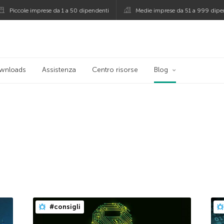
Piccole imprese da 1 a 50 dipendenti
Medie imprese da 51 a 999 dipe
persky
wnloads
Assistenza
Centro risorse
Blog
#consigli