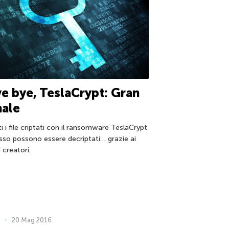
e bye, TeslaCrypt: Gran
nale
i i file criptati con il ransomware TeslaCrypt
sso possono essere decriptati… grazie ai
 creatori.
20 Mag 2016