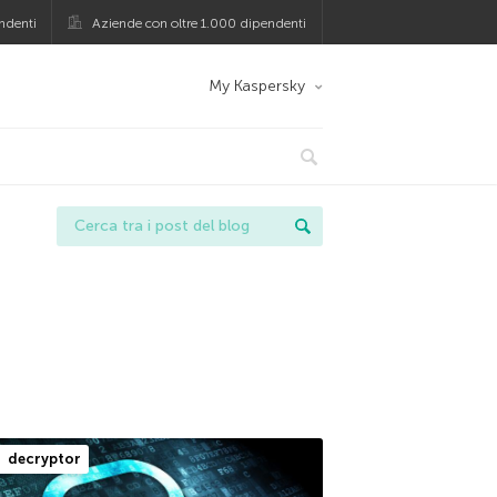
ndenti
Aziende con oltre 1.000 dipendenti
My Kaspersky
decryptor