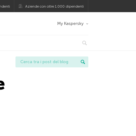
ndenti
Aziende con oltre 1.000 dipendenti
My Kaspersky
e