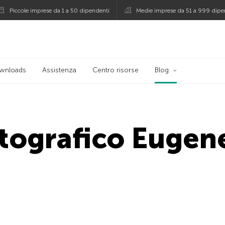
Piccole imprese da 1 a 50 dipendenti
Medie imprese da 51 a 999 dipe
persky
wnloads
Assistenza
Centro risorse
Blog
otografico Eugen