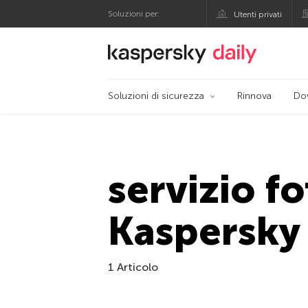
Soluzioni per:
Utenti privati
Blog ufficiale di Kas
Soluzioni di sicurezza
Rinnova
Do
servizio f
Kaspersky
1 Articolo