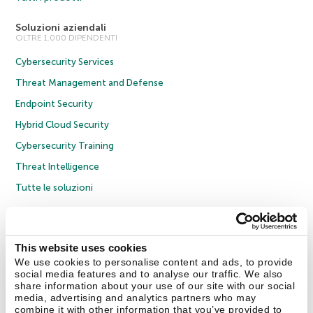
Soluzioni aziendali
OLTRE 1.000 DIPENDENTI
Cybersecurity Services
Threat Management and Defense
Endpoint Security
Hybrid Cloud Security
Cybersecurity Training
Threat Intelligence
Tutte le soluzioni
© 2026 AO Kaspersky Lab. Tutti i diritti riservati.
Informativa sulla privacy
Policy anticorruzione
Contratto di licenza B2C
Contratto di licenza B2B
This website uses cookies
Cookies
We use cookies to personalise content and ads, to provide
social media features and to analyse our traffic. We also
share information about your use of our site with our social
Contatti
Chi siamo
Partner
Blog
Centro risorse
Comunicati stampa
media, advertising and analytics partners who may
combine it with other information that you’ve provided to