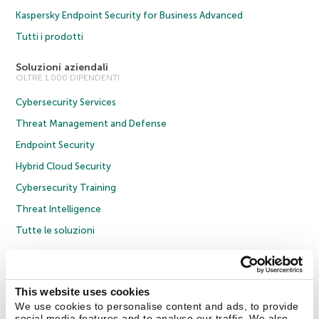
Kaspersky Endpoint Security for Business Advanced
Tutti i prodotti
Soluzioni aziendali
OLTRE 1.000 DIPENDENTI
Cybersecurity Services
Threat Management and Defense
Endpoint Security
Hybrid Cloud Security
Cybersecurity Training
Threat Intelligence
Tutte le soluzioni
© 2026 AO Kaspersky Lab. Tutti i diritti riservati.
Informativa sulla privacy
Policy anticorruzione
Contratto di licenza B2C
Contratto di licenza B2B
This website uses cookies
Cookies
We use cookies to personalise content and ads, to provide
social media features and to analyse our traffic. We also