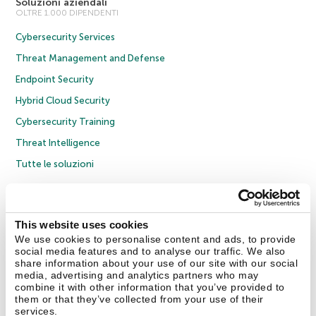
Soluzioni aziendali
OLTRE 1.000 DIPENDENTI
Cybersecurity Services
Threat Management and Defense
Endpoint Security
Hybrid Cloud Security
Cybersecurity Training
Threat Intelligence
Tutte le soluzioni
© 2026 AO Kaspersky Lab. Tutti i diritti riservati.
Informativa sulla privacy
Policy anticorruzione
Contratto di licenza B2C
Contratto di licenza B2B
This website uses cookies
Cookies
We use cookies to personalise content and ads, to provide
social media features and to analyse our traffic. We also
share information about your use of our site with our social
Contatti
Chi siamo
Partner
Blog
Centro risorse
Comunicati stampa
media, advertising and analytics partners who may
combine it with other information that you’ve provided to
them or that they’ve collected from your use of their
Securelist
Eugene Personal Blog
Encyclopedia
services.