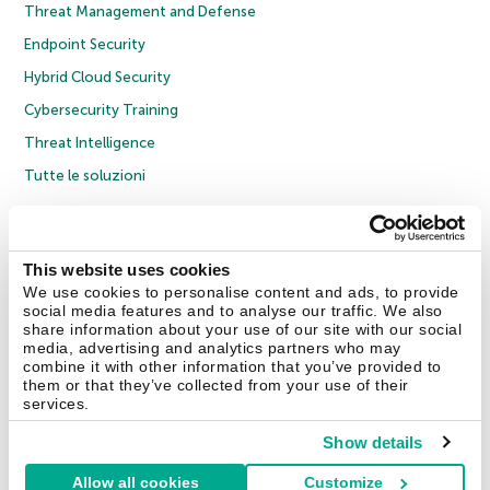
Threat Management and Defense
Endpoint Security
Hybrid Cloud Security
Cybersecurity Training
Threat Intelligence
Tutte le soluzioni
© 2026 AO Kaspersky Lab. Tutti i diritti riservati.
Informativa sulla privacy
Policy anticorruzione
Contratto di licenza B2C
Contratto di licenza B2B
This website uses cookies
Cookies
We use cookies to personalise content and ads, to provide
social media features and to analyse our traffic. We also
share information about your use of our site with our social
Contatti
Chi siamo
Partner
Blog
Centro risorse
Comunicati stampa
media, advertising and analytics partners who may
combine it with other information that you’ve provided to
them or that they’ve collected from your use of their
Securelist
Eugene Personal Blog
Encyclopedia
services.
Show details
Allow all cookies
Customize