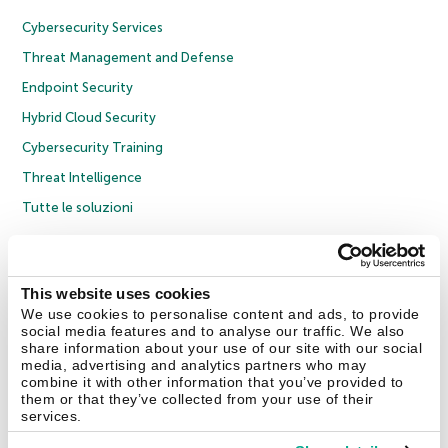
Cybersecurity Services
Threat Management and Defense
Endpoint Security
Hybrid Cloud Security
Cybersecurity Training
Threat Intelligence
Tutte le soluzioni
© 2026 AO Kaspersky Lab. Tutti i diritti riservati.
Informativa sulla privacy
Policy anticorruzione
Contratto di licenza B2C
Contratto di licenza B2B
This website uses cookies
Cookies
We use cookies to personalise content and ads, to provide
social media features and to analyse our traffic. We also
share information about your use of our site with our social
Contatti
Chi siamo
Partner
Blog
Centro risorse
Comunicati stampa
media, advertising and analytics partners who may
combine it with other information that you’ve provided to
them or that they’ve collected from your use of their
Securelist
Eugene Personal Blog
Encyclopedia
services.