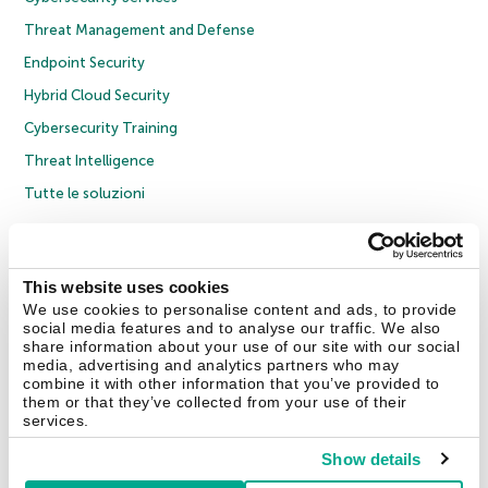
Threat Management and Defense
Endpoint Security
Hybrid Cloud Security
Cybersecurity Training
Threat Intelligence
Tutte le soluzioni
© 2026 AO Kaspersky Lab. Tutti i diritti riservati.
Informativa sulla privacy
Policy anticorruzione
Contratto di licenza B2C
Contratto di licenza B2B
This website uses cookies
Cookies
We use cookies to personalise content and ads, to provide
social media features and to analyse our traffic. We also
share information about your use of our site with our social
Contatti
Chi siamo
Partner
Blog
Centro risorse
Comunicati stampa
media, advertising and analytics partners who may
combine it with other information that you’ve provided to
them or that they’ve collected from your use of their
Securelist
Eugene Personal Blog
Encyclopedia
services.
Show details