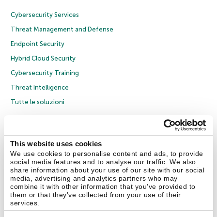
Cybersecurity Services
Threat Management and Defense
Endpoint Security
Hybrid Cloud Security
Cybersecurity Training
Threat Intelligence
Tutte le soluzioni
© 2026 AO Kaspersky Lab. Tutti i diritti riservati.
Informativa sulla privacy
Policy anticorruzione
Contratto di licenza B2C
Contratto di licenza B2B
This website uses cookies
Cookies
We use cookies to personalise content and ads, to provide
social media features and to analyse our traffic. We also
share information about your use of our site with our social
Contatti
Chi siamo
Partner
Blog
Centro risorse
Comunicati stampa
media, advertising and analytics partners who may
combine it with other information that you’ve provided to
them or that they’ve collected from your use of their
Securelist
Eugene Personal Blog
Encyclopedia
services.