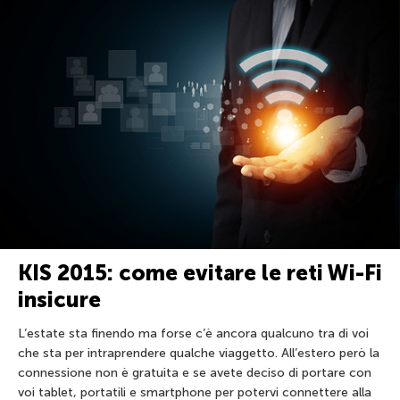
KIS 2015: come evitare le reti Wi-Fi
insicure
L’estate sta finendo ma forse c’è ancora qualcuno tra di voi
che sta per intraprendere qualche viaggetto. All’estero però la
connessione non è gratuita e se avete deciso di portare con
voi tablet, portatili e smartphone per potervi connettere alla