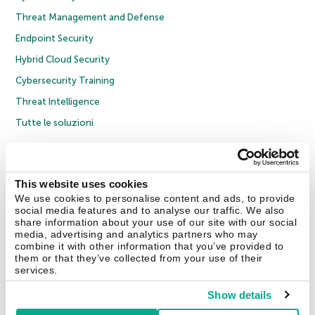
Threat Management and Defense
Endpoint Security
Hybrid Cloud Security
Cybersecurity Training
Threat Intelligence
Tutte le soluzioni
© 2026 AO Kaspersky Lab. Tutti i diritti riservati.
Informativa sulla privacy
Policy anticorruzione
Contratto di licenza B2C
Contratto di licenza B2B
This website uses cookies
Cookies
We use cookies to personalise content and ads, to provide
social media features and to analyse our traffic. We also
share information about your use of our site with our social
Contatti
Chi siamo
Partner
Blog
Centro risorse
Comunicati stampa
media, advertising and analytics partners who may
combine it with other information that you’ve provided to
them or that they’ve collected from your use of their
Securelist
Eugene Personal Blog
Encyclopedia
services.
Show details