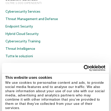
OLTRE 1.000 DIPENDENTI
Cybersecurity Services
Threat Management and Defense
Endpoint Security
Hybrid Cloud Security
Cybersecurity Training
Threat Intelligence
Tutte le soluzioni
© 2026 AO Kaspersky Lab. Tutti i diritti riservati.
Informativa sulla privacy
Policy anticorruzione
Contratto di licenza B2C
Contratto di licenza B2B
This website uses cookies
Cookies
We use cookies to personalise content and ads, to provide
social media features and to analyse our traffic. We also
share information about your use of our site with our social
Contatti
Chi siamo
Partner
Blog
Centro risorse
Comunicati stampa
media, advertising and analytics partners who may
combine it with other information that you’ve provided to
them or that they’ve collected from your use of their
Securelist
Eugene Personal Blog
Encyclopedia
services.