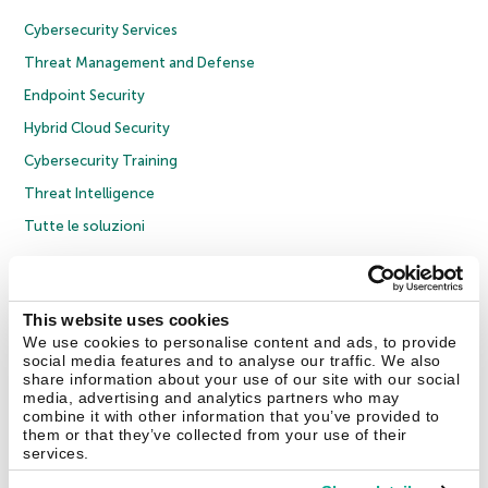
Cybersecurity Services
Threat Management and Defense
Endpoint Security
Hybrid Cloud Security
Cybersecurity Training
Threat Intelligence
Tutte le soluzioni
© 2026 AO Kaspersky Lab. Tutti i diritti riservati.
Informativa sulla privacy
Policy anticorruzione
Contratto di licenza B2C
Contratto di licenza B2B
This website uses cookies
Cookies
We use cookies to personalise content and ads, to provide
social media features and to analyse our traffic. We also
share information about your use of our site with our social
Contatti
Chi siamo
Partner
Blog
Centro risorse
Comunicati stampa
media, advertising and analytics partners who may
combine it with other information that you’ve provided to
them or that they’ve collected from your use of their
Securelist
Eugene Personal Blog
Encyclopedia
services.