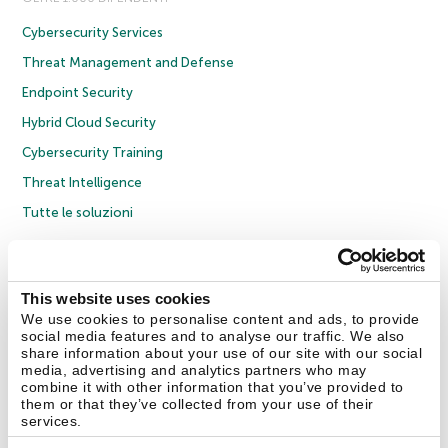
Cybersecurity Services
Threat Management and Defense
Endpoint Security
Hybrid Cloud Security
Cybersecurity Training
Threat Intelligence
Tutte le soluzioni
© 2026 AO Kaspersky Lab. Tutti i diritti riservati.
Informativa sulla privacy
Policy anticorruzione
Contratto di licenza B2C
Contratto di licenza B2B
This website uses cookies
Cookies
We use cookies to personalise content and ads, to provide
social media features and to analyse our traffic. We also
share information about your use of our site with our social
Contatti
Chi siamo
Partner
Blog
Centro risorse
Comunicati stampa
media, advertising and analytics partners who may
combine it with other information that you’ve provided to
them or that they’ve collected from your use of their
Securelist
Eugene Personal Blog
Encyclopedia
services.