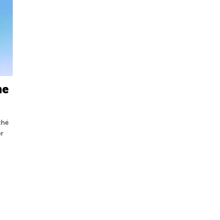
ne
ché
er