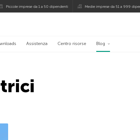
Piccole imprese da 1 a 50 dipendenti
Medie imprese da 51 a 999 dipe
persky
wnloads
Assistenza
Centro risorse
Blog
trici