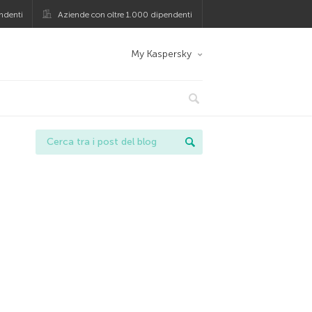
ndenti
Aziende con oltre 1.000 dipendenti
My Kaspersky