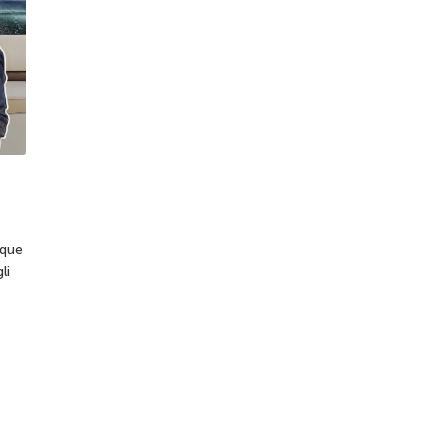
nque
li