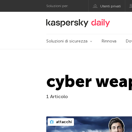
Soluzioni per:
Utenti privati
Blog ufficiale di Kas
Soluzioni di sicurezza
Rinnova
Do
cyber wea
1 Articolo
attacchi