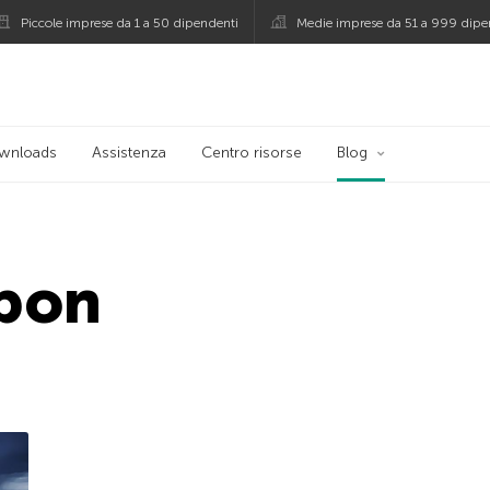
Piccole imprese da 1 a 50 dipendenti
Medie imprese da 51 a 999 dipe
persky
wnloads
Assistenza
Centro risorse
Blog
pon