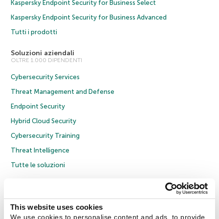
Kaspersky Endpoint Security for Business Select
Kaspersky Endpoint Security for Business Advanced
Tutti i prodotti
Soluzioni aziendali
OLTRE 1.000 DIPENDENTI
Cybersecurity Services
Threat Management and Defense
Endpoint Security
Hybrid Cloud Security
Cybersecurity Training
Threat Intelligence
Tutte le soluzioni
© 2026 AO Kaspersky Lab. Tutti i diritti riservati.
Informativa sulla privacy
Policy anticorruzione
Contratto di licenza B2C
Contratto di licenza B2B
This website uses cookies
Cookies
We use cookies to personalise content and ads, to provide