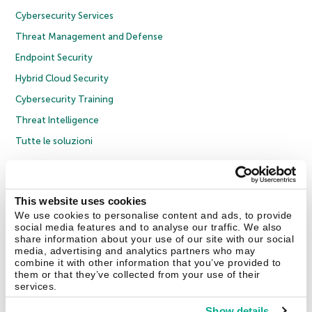
Cybersecurity Services
Threat Management and Defense
Endpoint Security
Hybrid Cloud Security
Cybersecurity Training
Threat Intelligence
Tutte le soluzioni
© 2026 AO Kaspersky Lab. Tutti i diritti riservati.
Informativa sulla privacy
Policy anticorruzione
Contratto di licenza B2C
Contratto di licenza B2B
This website uses cookies
Cookies
We use cookies to personalise content and ads, to provide
social media features and to analyse our traffic. We also
share information about your use of our site with our social
Contatti
Chi siamo
Partner
Blog
Centro risorse
Comunicati stampa
media, advertising and analytics partners who may
combine it with other information that you’ve provided to
them or that they’ve collected from your use of their
Securelist
Eugene Personal Blog
Encyclopedia
services.
Show details