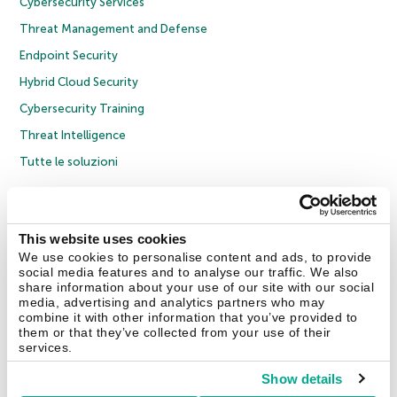
Cybersecurity Services
Threat Management and Defense
Endpoint Security
Hybrid Cloud Security
Cybersecurity Training
Threat Intelligence
Tutte le soluzioni
© 2026 AO Kaspersky Lab. Tutti i diritti riservati.
Informativa sulla privacy
Policy anticorruzione
Contratto di licenza B2C
Contratto di licenza B2B
This website uses cookies
Cookies
We use cookies to personalise content and ads, to provide
social media features and to analyse our traffic. We also
share information about your use of our site with our social
Contatti
Chi siamo
Partner
Blog
Centro risorse
Comunicati stampa
media, advertising and analytics partners who may
combine it with other information that you’ve provided to
them or that they’ve collected from your use of their
Securelist
Eugene Personal Blog
Encyclopedia
services.
Show details