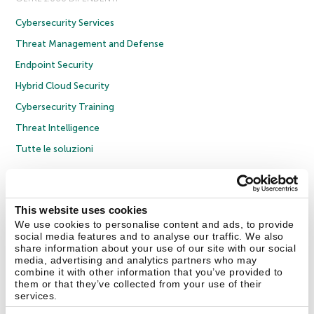
Cybersecurity Services
Threat Management and Defense
Endpoint Security
Hybrid Cloud Security
Cybersecurity Training
Threat Intelligence
Tutte le soluzioni
© 2026 AO Kaspersky Lab. Tutti i diritti riservati.
Informativa sulla privacy
Policy anticorruzione
Contratto di licenza B2C
Contratto di licenza B2B
This website uses cookies
Cookies
We use cookies to personalise content and ads, to provide
social media features and to analyse our traffic. We also
share information about your use of our site with our social
Contatti
Chi siamo
Partner
Blog
Centro risorse
Comunicati stampa
media, advertising and analytics partners who may
combine it with other information that you’ve provided to
them or that they’ve collected from your use of their
Securelist
Eugene Personal Blog
Encyclopedia
services.