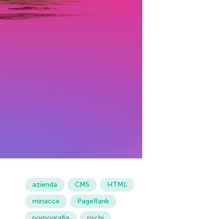
azienda
CMS
HTML
minacce
PageRank
pornografia
rischi