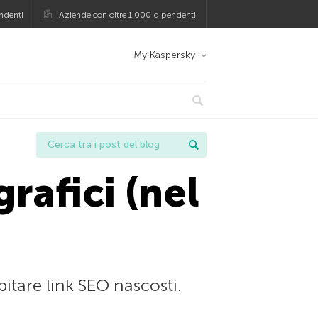
ndenti
Aziende con oltre 1.000 dipendenti
My Kaspersky
rafici (nel
pitare link SEO nascosti.