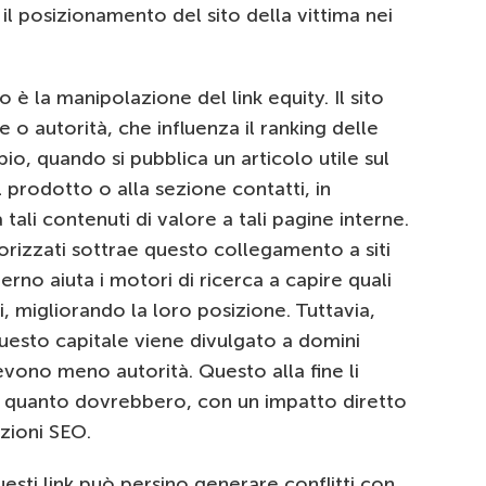
 il posizionamento del sito della vittima nei
o è la manipolazione del link equity. Il sito
o autorità, che influenza il ranking delle
pio, quando si pubblica un articolo utile sul
el prodotto o alla sezione contatti, in
 tali contenuti di valore a tali pagine interne.
torizzati sottrae questo collegamento a siti
erno aiuta i motori di ricerca a capire quali
, migliorando la loro posizione. Tuttavia,
questo capitale viene divulgato a domini
evono meno autorità. Questo alla fine li
di quanto dovrebbero, con un impatto diretto
azioni SEO.
uesti link può persino generare conflitti con