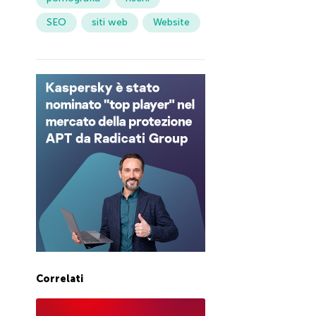
SEO
siti web
Website
Correlati