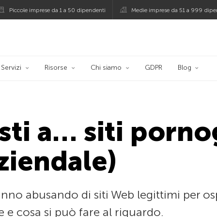
Piccole imprese da 1 a 50 dipendenti
Medie imprese da 51 a 999 dipe
persky
Servizi
Risorse
Chi siamo
GDPR
Blog
ti a… siti pornog
ziendale)
tanno abusando di siti Web legittimi per os
e e cosa si può fare al riguardo.