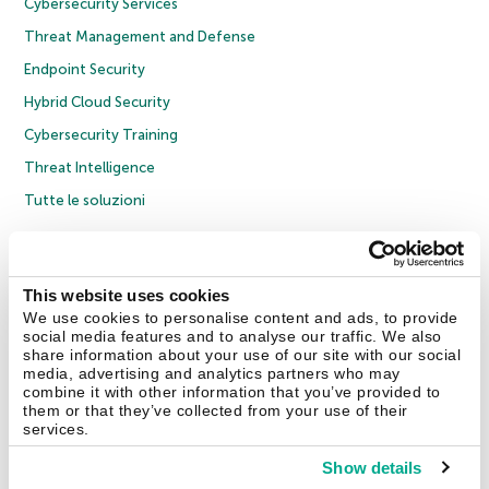
Cybersecurity Services
Threat Management and Defense
Endpoint Security
Hybrid Cloud Security
Cybersecurity Training
Threat Intelligence
Tutte le soluzioni
© 2026 AO Kaspersky Lab. Tutti i diritti riservati.
Informativa sulla privacy
Policy anticorruzione
Contratto di licenza B2C
Contratto di licenza B2B
This website uses cookies
Cookies
We use cookies to personalise content and ads, to provide
social media features and to analyse our traffic. We also
share information about your use of our site with our social
Contatti
Chi siamo
Partner
Blog
Centro risorse
Comunicati stampa
media, advertising and analytics partners who may
combine it with other information that you’ve provided to
them or that they’ve collected from your use of their
Securelist
Eugene Personal Blog
Encyclopedia
services.
Show details