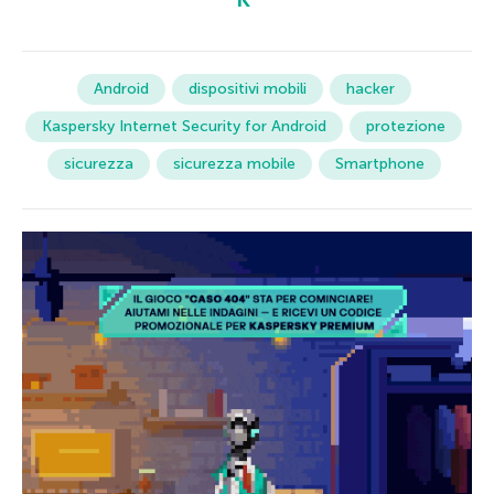
Android
dispositivi mobili
hacker
Kaspersky Internet Security for Android
protezione
sicurezza
sicurezza mobile
Smartphone