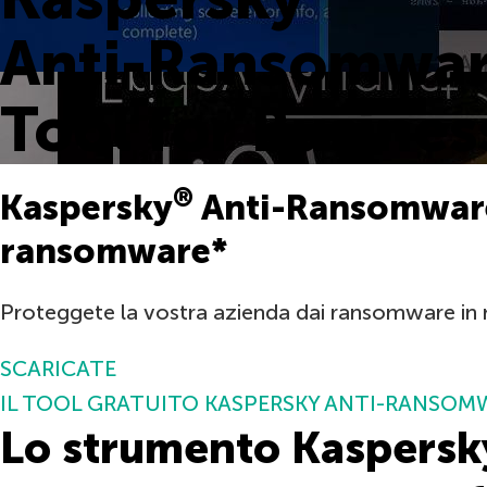
Anti-Ransomwa
Tool for Busines
®
Kaspersky
Anti-Ransomware 
ransomware*
Proteggete la vostra azienda dai ransomware in
SCARICATE
IL TOOL GRATUITO KASPERSKY ANTI-RANSOM
Lo strumento Kaspersky