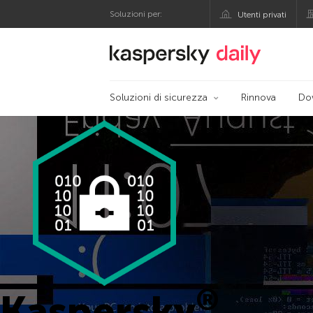
Soluzioni per:
Utenti privati
Blog ufficiale di Kas
Soluzioni di sicurezza
Rinnova
Do
®
Kaspersky