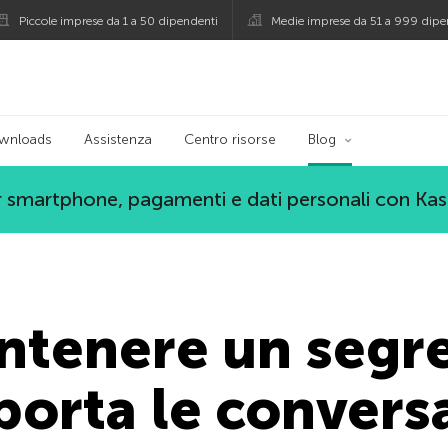
Piccole imprese da 1 a 50 dipendenti
Medie imprese da 51 a 999 dipe
persky
wnloads
Assistenza
Centro risorse
Blog
 smartphone, pagamenti e dati personali con Ka
ntenere un segr
orta le convers