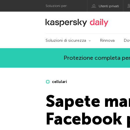
Soluzioni per:
Utenti privati
Blog ufficiale di Kas
Soluzioni di sicurezza
Rinnova
Do
Protezione completa per
cellulari
Sapete ma
Facebook p