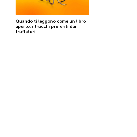
Quando ti leggono come un libro
aperto: i trucchi preferiti dai
truffatori