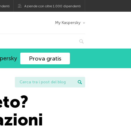
ndenti
Aziende con oltre 1.000 dipendenti
My Kaspersky
spersky
Prova gratis
eto?
azioni