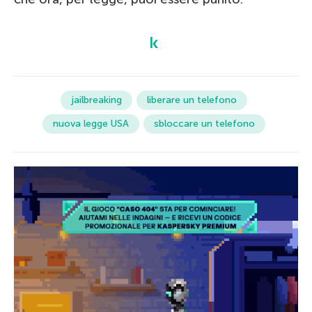
jailbreaking
liberare un telefono
nuova legge USA
sbloccare un telefono