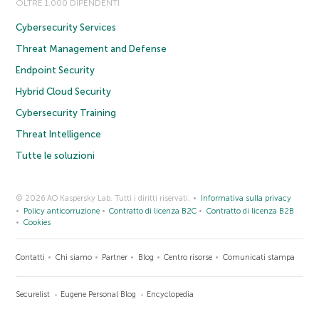
OLTRE 1.000 DIPENDENTI
Cybersecurity Services
Threat Management and Defense
Endpoint Security
Hybrid Cloud Security
Cybersecurity Training
Threat Intelligence
Tutte le soluzioni
© 2026 AO Kaspersky Lab. Tutti i diritti riservati.
Informativa sulla privacy
Policy anticorruzione
Contratto di licenza B2C
Contratto di licenza B2B
Cookies
Contatti
Chi siamo
Partner
Blog
Centro risorse
Comunicati stampa
Securelist
Eugene Personal Blog
Encyclopedia