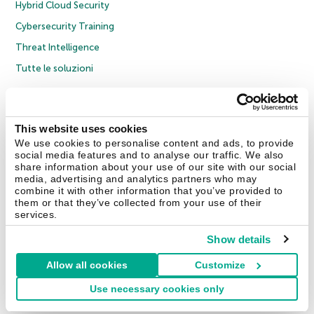
Hybrid Cloud Security
Cybersecurity Training
Threat Intelligence
Tutte le soluzioni
© 2026 AO Kaspersky Lab. Tutti i diritti riservati.
Informativa sulla privacy
Policy anticorruzione
Contratto di licenza B2C
Contratto di licenza B2B
This website uses cookies
Cookies
We use cookies to personalise content and ads, to provide
social media features and to analyse our traffic. We also
share information about your use of our site with our social
Contatti
Chi siamo
Partner
Blog
Centro risorse
Comunicati stampa
media, advertising and analytics partners who may
combine it with other information that you’ve provided to
them or that they’ve collected from your use of their
Securelist
Eugene Personal Blog
Encyclopedia
services.
Show details
Allow all cookies
Customize
Italia & Svizzera
Use necessary cookies only