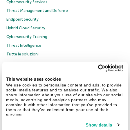
Cybersecurity Services
Threat Management and Defense
Endpoint Security
Hybrid Cloud Security
Cybersecurity Training
Threat Intelligence
Tutte le soluzioni
© 2026 AO Kaspersky Lab. Tutti i diritti riservati.
Informativa sulla privacy
Policy anticorruzione
Contratto di licenza B2C
Contratto di licenza B2B
This website uses cookies
Cookies
We use cookies to personalise content and ads, to provide
social media features and to analyse our traffic. We also
share information about your use of our site with our social
Contatti
Chi siamo
Partner
Blog
Centro risorse
Comunicati stampa
media, advertising and analytics partners who may
combine it with other information that you’ve provided to
them or that they’ve collected from your use of their
Securelist
Eugene Personal Blog
Encyclopedia
services.
Show details