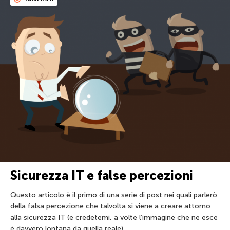
Sicurezza IT e false percezioni
Questo articolo è il primo di una serie di post nei quali parlerò
della falsa percezione che talvolta si viene a creare attorno
alla sicurezza IT (e credetemi, a volte l’immagine che ne esce
è davvero lontana da quella reale).