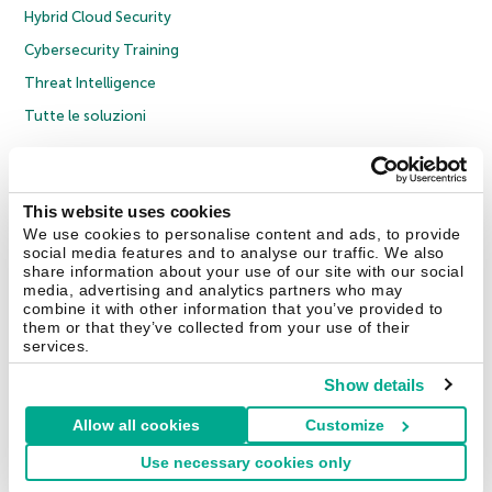
Hybrid Cloud Security
Cybersecurity Training
Threat Intelligence
Tutte le soluzioni
© 2026 AO Kaspersky Lab. Tutti i diritti riservati.
Informativa sulla privacy
Policy anticorruzione
Contratto di licenza B2C
Contratto di licenza B2B
This website uses cookies
Cookies
We use cookies to personalise content and ads, to provide
social media features and to analyse our traffic. We also
share information about your use of our site with our social
Contatti
Chi siamo
Partner
Blog
Centro risorse
Comunicati stampa
media, advertising and analytics partners who may
combine it with other information that you’ve provided to
them or that they’ve collected from your use of their
Securelist
Eugene Personal Blog
Encyclopedia
services.
Show details
Allow all cookies
Customize
Italia & Svizzera
Use necessary cookies only