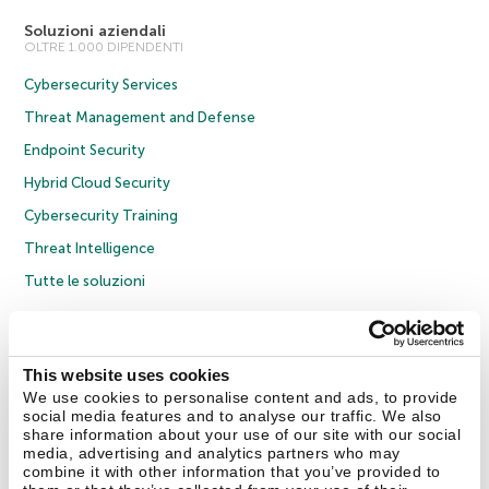
Soluzioni aziendali
OLTRE 1.000 DIPENDENTI
Cybersecurity Services
Threat Management and Defense
Endpoint Security
Hybrid Cloud Security
Cybersecurity Training
Threat Intelligence
Tutte le soluzioni
© 2026 AO Kaspersky Lab. Tutti i diritti riservati.
Informativa sulla privacy
Policy anticorruzione
Contratto di licenza B2C
Contratto di licenza B2B
This website uses cookies
Cookies
We use cookies to personalise content and ads, to provide
social media features and to analyse our traffic. We also
share information about your use of our site with our social
Contatti
Chi siamo
Partner
Blog
Centro risorse
Comunicati stampa
media, advertising and analytics partners who may
combine it with other information that you’ve provided to