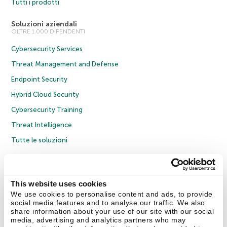
Tutti i prodotti
Soluzioni aziendali
OLTRE 1.000 DIPENDENTI
Cybersecurity Services
Threat Management and Defense
Endpoint Security
Hybrid Cloud Security
Cybersecurity Training
Threat Intelligence
Tutte le soluzioni
© 2026 AO Kaspersky Lab. Tutti i diritti riservati.
Informativa sulla privacy
Policy anticorruzione
Contratto di licenza B2C
Contratto di licenza B2B
This website uses cookies
Cookies
We use cookies to personalise content and ads, to provide
social media features and to analyse our traffic. We also
share information about your use of our site with our social
Contatti
Chi siamo
Partner
Blog
Centro risorse
Comunicati stampa
media, advertising and analytics partners who may