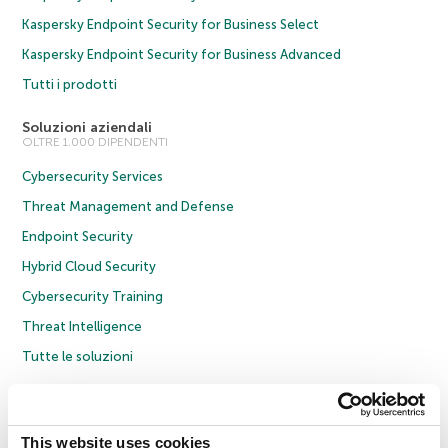
Kaspersky Endpoint Security for Business Select
Kaspersky Endpoint Security for Business Advanced
Tutti i prodotti
Soluzioni aziendali
OLTRE 1.000 DIPENDENTI
Cybersecurity Services
Threat Management and Defense
Endpoint Security
Hybrid Cloud Security
Cybersecurity Training
Threat Intelligence
Tutte le soluzioni
© 2026 AO Kaspersky Lab. Tutti i diritti riservati.
Informativa sulla privacy
Policy anticorruzione
Contratto di licenza B2C
Contratto di licenza B2B
This website uses cookies