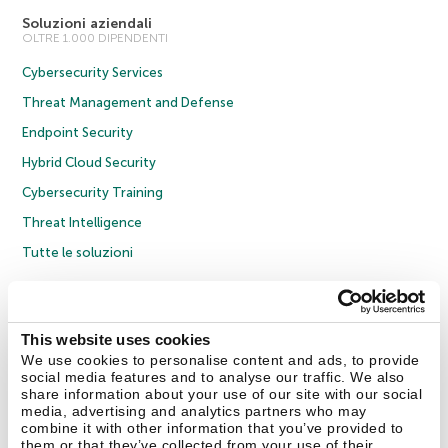
Soluzioni aziendali
OLTRE 1.000 DIPENDENTI
Cybersecurity Services
Threat Management and Defense
Endpoint Security
Hybrid Cloud Security
Cybersecurity Training
Threat Intelligence
Tutte le soluzioni
© 2026 AO Kaspersky Lab. Tutti i diritti riservati.
Informativa sulla privacy
Policy anticorruzione
Contratto di licenza B2C
Contratto di licenza B2B
This website uses cookies
Cookies
We use cookies to personalise content and ads, to provide
social media features and to analyse our traffic. We also
share information about your use of our site with our social
Contatti
Chi siamo
Partner
Blog
Centro risorse
Comunicati stampa
media, advertising and analytics partners who may
combine it with other information that you’ve provided to
them or that they’ve collected from your use of their